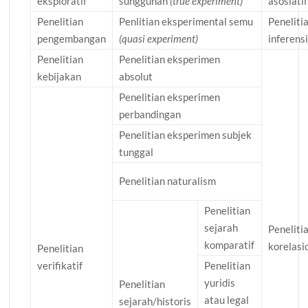
eksploratif
sungguhan
(true experiment)
asosiatif
Penelitian
Penlitian eksperimental semu
Peneliti
pengembangan
(quasi experiment)
inferensi
Penelitian
Penelitian eksperimen
kebijakan
absolut
Penelitian eksperimen
perbandingan
Penelitian eksperimen subjek
tunggal
Penelitian naturalism
Penelitian
sejarah
Peneliti
komparatif
korelasi
Penelitian
verifikatif
Penelitian
yuridis
Penelitian
atau legal
sejarah/historis