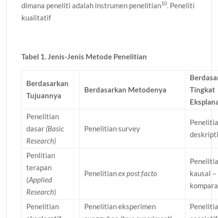
10
dimana peneliti adalah instrumen penelitian
. Peneliti
kualitatif
Tabel 1. Jenis-Jenis Metode Penelitian
Berdasa
Berdasarkan
Berdasarkan Metodenya
Tingkat
Tujuannya
Eksplan
Penelitian
Peneliti
dasar
(Basic
Penelitian survey
deskripti
Research)
Penlitian
Peneliti
terapan
Penelitian
ex post facto
kausal –
(
Applied
kompara
Research
)
Penelitian
Penelitian eksperimen
Peneliti