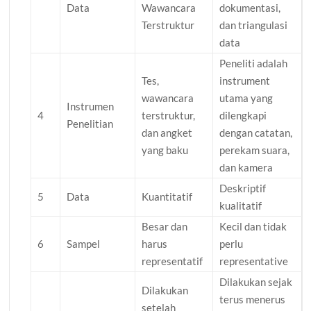
Data
Wawancara
dokumentasi,
Terstruktur
dan triangulasi
data
Peneliti adalah
Tes,
instrument
wawancara
utama yang
Instrumen
4
terstruktur,
dilengkapi
Penelitian
dan angket
dengan catatan,
yang baku
perekam suara,
dan kamera
Deskriptif
5
Data
Kuantitatif
kualitatif
Besar dan
Kecil dan tidak
6
Sampel
harus
perlu
representatif
representative
Dilakukan sejak
Dilakukan
terus menerus
setelah