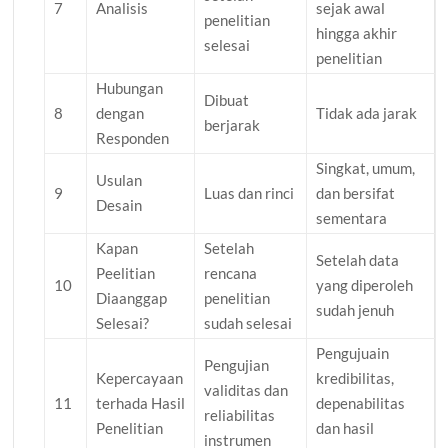
7
Analisis
sejak awal
penelitian
hingga akhir
selesai
penelitian
Hubungan
Dibuat
8
dengan
Tidak ada jarak
berjarak
Responden
Singkat, umum,
Usulan
9
Luas dan rinci
dan bersifat
Desain
sementara
Kapan
Setelah
Setelah data
Peelitian
rencana
10
yang diperoleh
Diaanggap
penelitian
sudah jenuh
Selesai?
sudah selesai
Pengujuain
Pengujian
Kepercayaan
kredibilitas,
validitas dan
11
terhada Hasil
depenabilitas
reliabilitas
Penelitian
dan hasil
instrumen