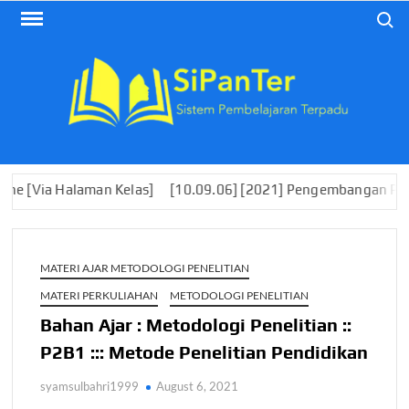
Skip
Search
to
content
man Kelas]
[10.09.06] [2021] Pengembangan Perangkat Pembel
MATERI AJAR METODOLOGI PENELITIAN
MATERI PERKULIAHAN
METODOLOGI PENELITIAN
Bahan Ajar : Metodologi Penelitian ::
P2B1 ::: Metode Penelitian Pendidikan
syamsulbahri1999
August 6, 2021