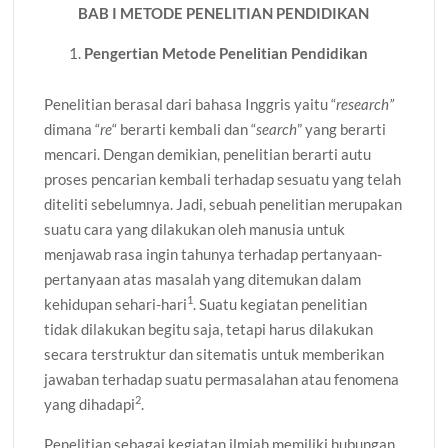
BAB I METODE PENELITIAN PENDIDIKAN
Pengertian Metode Penelitian Pendidikan
Penelitian berasal dari bahasa Inggris yaitu “
research”
dimana “
re
“ berarti kembali dan “
search
” yang berarti
mencari. Dengan demikian, penelitian berarti autu
proses pencarian kembali terhadap sesuatu yang telah
diteliti sebelumnya. Jadi, sebuah penelitian merupakan
suatu cara yang dilakukan oleh manusia untuk
menjawab rasa ingin tahunya terhadap pertanyaan-
pertanyaan atas masalah yang ditemukan dalam
1
kehidupan sehari-hari
. Suatu kegiatan penelitian
tidak dilakukan begitu saja, tetapi harus dilakukan
secara terstruktur dan sitematis untuk memberikan
jawaban terhadap suatu permasalahan atau fenomena
2
yang dihadapi
.
Penelitian sebagai kegiatan ilmiah memiliki hubungan