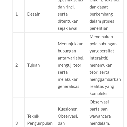
dan rinci,
dan dapat
1
Desain
serta
berkembang
ditentukan
dalam proses
sejak awal
penelitian
Menemukan
Menunjukkan
pola hubungan
hubungan
yang bersifat
antarvariabel,
interaktif,
2
Tujuan
menguji teori,
menemukan
serta
teori serta
melakukan
menggambarkan
generalisasi
realitas yang
kompleks
Observasi
Kuesioner,
partsipan,
Teknik
Observasi,
wawancara
3
Pengumpulan
dan
mendalam,