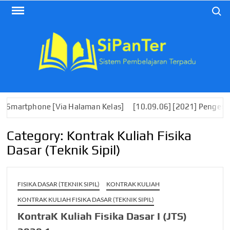
Skip
Search
to
content
rtphone [Via Halaman Kelas]
[10.09.06] [2021] Pengembangan
Category:
Kontrak Kuliah Fisika
Dasar (Teknik Sipil)
FISIKA DASAR (TEKNIK SIPIL)
KONTRAK KULIAH
KONTRAK KULIAH FISIKA DASAR (TEKNIK SIPIL)
KontraK Kuliah Fisika Dasar I (JTS)