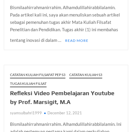
Bismilaahirrahmanirrahim. Alhamdulillahirabbilalamin.
Pada artikel kali ini, saya akan menuliskan sebuah artikel
sebagai pemenuhan tugas akhir Mata Kuliah Filsafat
Penelitian dan Pendidikan. Tugas akhir (1) ini membahas
tentang inovasi di dalam …
READ MORE
CATATAN KULIAH FILSAFAT PEP S3
CATATAN KULIAH S3
TUGAS KULIAH FILSAT
Refleksi Video Pembelajaran Youtube
by Prof. Marsigit, M.A
syamsulbahri1999
December 12, 2021
Bismilaahirrahmanirrahim. Alhamdulillahirabbilalamin. Ini
adalah pertemuan pertama kami dalam perkuliahan