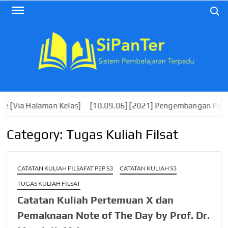
Skip
Search
to
content
an Kelas]
[10.09.06] [2021] Pengembangan Perangkat Pembela
Category:
Tugas Kuliah Filsat
CATATAN KULIAH FILSAFAT PEP S3
CATATAN KULIAH S3
TUGAS KULIAH FILSAT
Catatan Kuliah Pertemuan X dan
Pemaknaan Note of The Day by Prof. Dr.