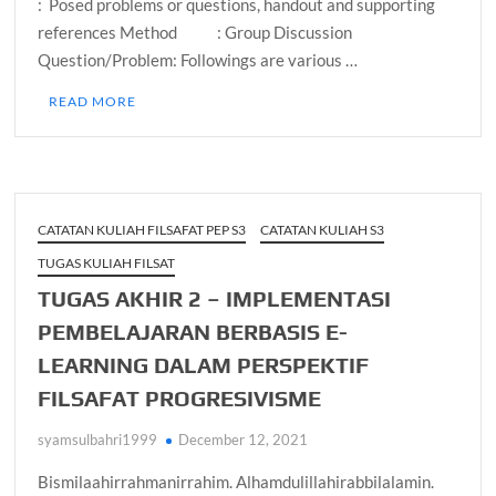
: Posed problems or questions, handout and supporting
references Method : Group Discussion
Question/Problem: Followings are various …
READ MORE
CATATAN KULIAH FILSAFAT PEP S3
CATATAN KULIAH S3
TUGAS KULIAH FILSAT
TUGAS AKHIR 2 – IMPLEMENTASI
PEMBELAJARAN BERBASIS E-
LEARNING DALAM PERSPEKTIF
FILSAFAT PROGRESIVISME
syamsulbahri1999
December 12, 2021
Bismilaahirrahmanirrahim. Alhamdulillahirabbilalamin.