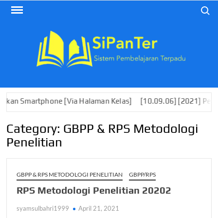
Skip
Search
to
content
martphone [Via Halaman Kelas]
[10.09.06] [2021] Pengembang
Category:
GBPP & RPS Metodologi
Penelitian
GBPP & RPS METODOLOGI PENELITIAN
GBPP/RPS
RPS Metodologi Penelitian 20202
syamsulbahri1999
April 21, 2021