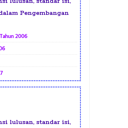
i lulusan, standar isi,
an dalam Pengembangan
3 Tahun 2006
006
07
i lulusan, standar isi,