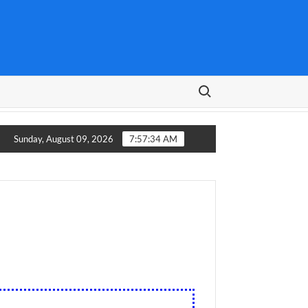
Search for:
rbasis Moodle dengan LMS SiPanTer pada SMA di Kota Merauke
Sunday, August 09, 2026
7:57:35 AM