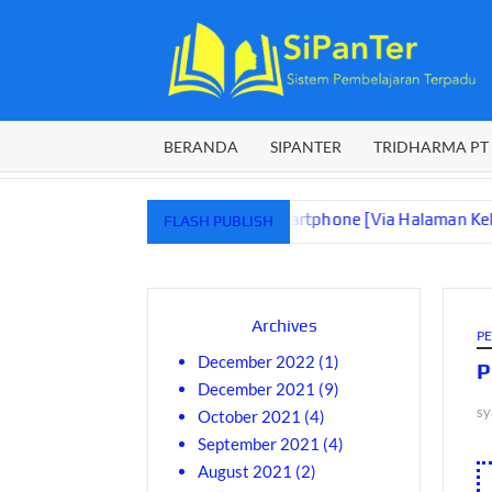
BERANDA
SIPANTER
TRIDHARMA PT
PanTer dg Menggunakan Smartphone [Via Halaman Kelas]
[10.0
FLASH PUBLISH
Archives
PE
December 2022
(1)
P
December 2021
(9)
sy
October 2021
(4)
September 2021
(4)
August 2021
(2)