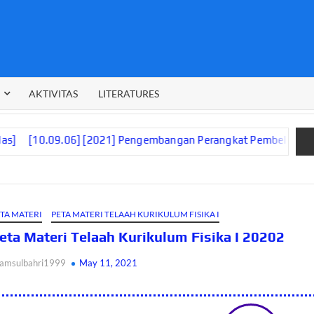
AKTIVITAS
LITERATURES
9.06] [2021] Pengembangan Perangkat Pembelajaran Digital Be
TA MATERI
PETA MATERI TELAAH KURIKULUM FISIKA I
eta Materi Telaah Kurikulum Fisika I 20202
amsulbahri1999
May 11, 2021