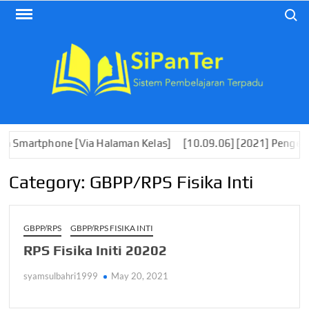
Skip
Search
to
content
tphone [Via Halaman Kelas]
[10.09.06] [2021] Pengembangan 
Category:
GBPP/RPS Fisika Inti
GBPP/RPS
GBPP/RPS FISIKA INTI
RPS Fisika Initi 20202
syamsulbahri1999
May 20, 2021