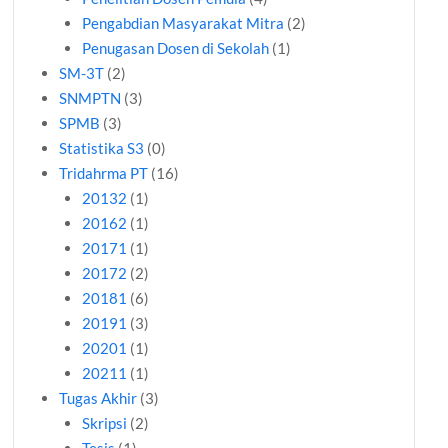
Pengabdian Masyarakat Mitra
(2)
Penugasan Dosen di Sekolah
(1)
SM-3T
(2)
SNMPTN
(3)
SPMB
(3)
Statistika S3
(0)
Tridahrma PT
(16)
20132
(1)
20162
(1)
20171
(1)
20172
(2)
20181
(6)
20191
(3)
20201
(1)
20211
(1)
Tugas Akhir
(3)
Skripsi
(2)