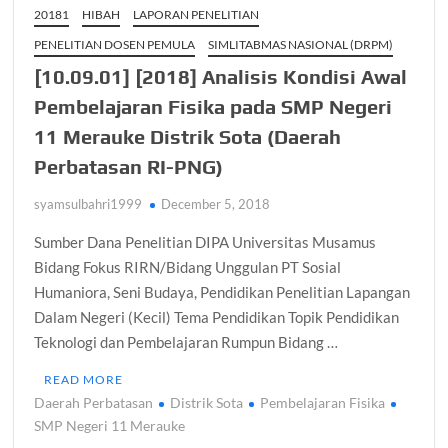
20181
HIBAH
LAPORAN PENELITIAN
PENELITIAN DOSEN PEMULA
SIMLITABMAS NASIONAL (DRPM)
[10.09.01] [2018] Analisis Kondisi Awal
Pembelajaran Fisika pada SMP Negeri
11 Merauke Distrik Sota (Daerah
Perbatasan RI-PNG)
syamsulbahri1999
December 5, 2018
Sumber Dana Penelitian DIPA Universitas Musamus
Bidang Fokus RIRN/Bidang Unggulan PT Sosial
Humaniora, Seni Budaya, Pendidikan Penelitian Lapangan
Dalam Negeri (Kecil) Tema Pendidikan Topik Pendidikan
Teknologi dan Pembelajaran Rumpun Bidang …
READ MORE
Daerah Perbatasan
Distrik Sota
Pembelajaran Fisika
SMP Negeri 11 Merauke