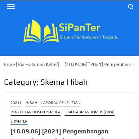
Skip
Search
to
content
 Halaman Kelas]
[10.09.06] [2021] Pengembangan Perangkat P
Category:
Skema Hibah
20211
HIBAH
LAPORAN PENELITIAN
PENELITIAN DOSEN PEMULA
SIMLITABMAS UNMUS (DIPA)
SIPANTER
[10.09.06] [2021] Pengembangan