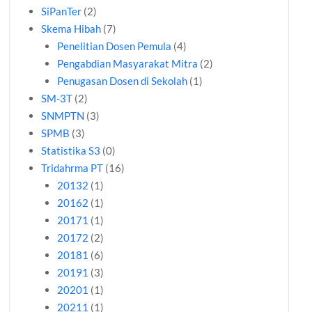
SiPanTer
(2)
Skema Hibah
(7)
Penelitian Dosen Pemula
(4)
Pengabdian Masyarakat Mitra
(2)
Penugasan Dosen di Sekolah
(1)
SM-3T
(2)
SNMPTN
(3)
SPMB
(3)
Statistika S3
(0)
Tridahrma PT
(16)
20132
(1)
20162
(1)
20171
(1)
20172
(2)
20181
(6)
20191
(3)
20201
(1)
20211
(1)