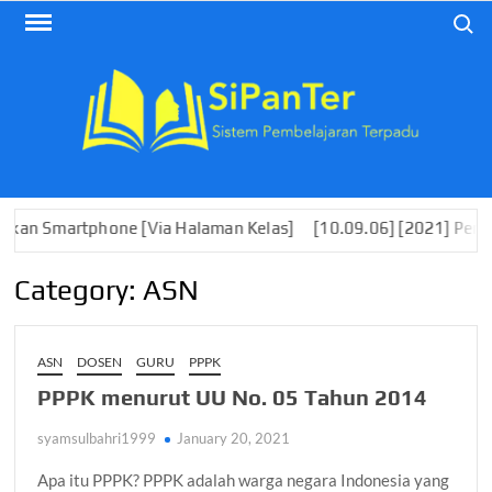
Skip
Search
to
content
artphone [Via Halaman Kelas]
[10.09.06] [2021] Pengembanga
Category:
ASN
ASN
DOSEN
GURU
PPPK
PPPK menurut UU No. 05 Tahun 2014
syamsulbahri1999
January 20, 2021
Apa itu PPPK? PPPK adalah warga negara Indonesia yang