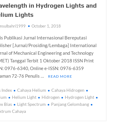
velength in Hydrogen Lights and
lium Lights
msulbahri1999
October 1, 2018
is Publikasi Jurnal Internasional Bereputasi
lisher [Jurnal/Prosiding/Lembaga] International
rnal of Mechanical Engineering and Technology
MET) Tanggal Terbit 1 Oktober 2018 ISSN Print
N: 0976-6340, Online e-ISSN: 0976-6359
aman 72-76 Penulis …
READ MORE
s Index
Cahaya Helium
Cahaya Hidrogen
ium
Helium Light
Hidrogen
Hydrogen Light
ex Bias
Light Spectrum
Panjang Gelombang
ktrum Cahaya