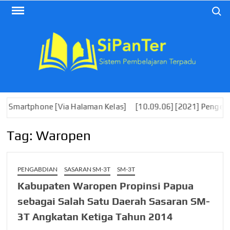
Skip
Search
to
content
tphone [Via Halaman Kelas]
[10.09.06] [2021] Pengembangan 
Tag:
Waropen
PENGABDIAN
SASARAN SM-3T
SM-3T
Kabupaten Waropen Propinsi Papua
sebagai Salah Satu Daerah Sasaran SM-
3T Angkatan Ketiga Tahun 2014